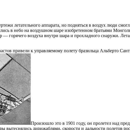
ртежи летательного аппарата, но подняться в воздух люди смогл
нялись в небо на воздушном шаре изобретенном братьями Монго
— горячего воздуха внутри шара и прохладного снаружи. Летали
иастов привели к управляемому полету бразильца Альберто Сан
Произошло это в 1901 году, он пролетел над пре
ы вытеснялись дирижаблями, скорости и дальности полетов рос