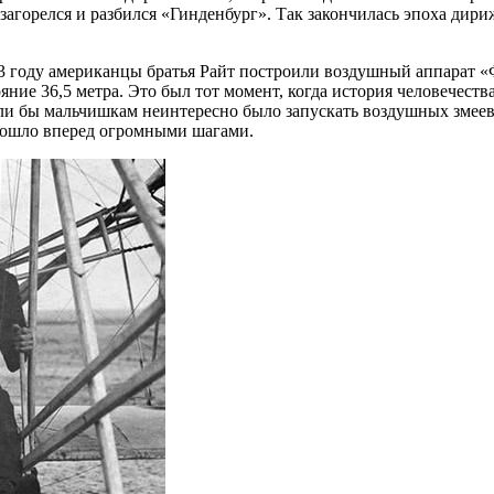
 загорелся и разбился «Гинденбург». Так закончилась эпоха дир
3 году американцы братья Райт построили воздушный аппарат «Ф
ояние 36,5 метра. Это был тот момент, когда история человечест
ли бы мальчишкам неинтересно было запускать воздушных змеев?
 пошло вперед огромными шагами.