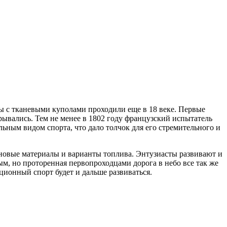
ты с тканевыми куполами проходили еще в 18 веке. Первые
ывались. Тем не менее в 1802 году французский испытатель
ным видом спорта, что дало толчок для его стремительного и
 новые материалы и варианты топлива. Энтузиасты развивают и
м, но проторенная первопроходцами дорога в небо все так же
ционный спорт будет и дальше развиваться.