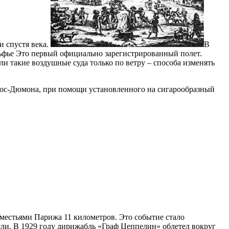
и спустя века.
В
льфье Это первый официально зарегистрированный полет.
 такие воздушные суда только по ветру – способа изменять
тос-Дюмона, при помощи установленного на сигарообразный
дместьями Парижа 11 километров. Это событие стало
ли. В 1929 году дирижабль «Граф Цеппелин» облетел вокруг