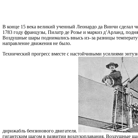
В конце 15 века великий ученный Леонардо да Винчи сделал че
1783 году французы, Пилатр де Розье и маркиз д’Арланд, под
Воздушные шары поднимались ввысь из–за разницы температур 
направление движения не было.
Технический прогресс вместе с настойчивыми усилиями энтуз
дирижабль бензинового двигателя.
гигантским шагом в развитии воздухоплавания. Воздушные шар