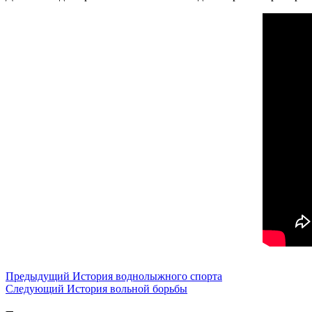
Предыдущий
История воднолыжного спорта
Следующий
История вольной борьбы