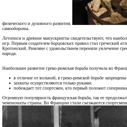
физического и духовного развития.
самообороны.
Летописи и древние манускрипты свидетельствуют, что наибол
игр. Первым создателем борцовских правил стал греческий ат
Кротонский. Римляне с удовольствием переняли увлечение грек
народа.
Наибольшее развитие греко-римская борьба получила во Франц
в отличие от вольной, в греко-римской борьбе запрещен
захваты осуществляются только руками;
побеждает тот спортсмен, кто первый положит соперника
Огромную популярность французская борьба, так ее продолжали
чемпионаты страны. Во Францию стали съезжаются спортсмены 