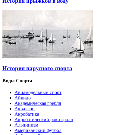
История прыжков в воду
История парусного спорта
Виды Спорта
Авиамодельный спорт
Айкидо
Академическая гребля
Акватлон
Акробатика
Акробатический рок-н-ролл
Альпинизм
Американский футбол