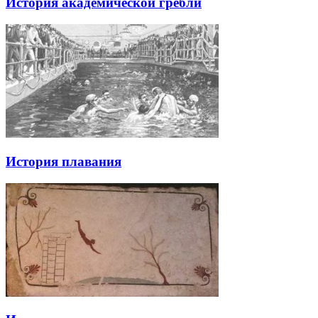
История академической гребли
История плавания