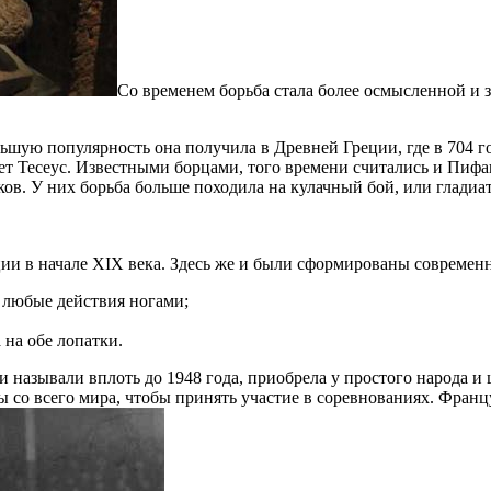
Со временем борьба стала более осмысленной и 
ьшую популярность она получила в Древней Греции, где в 704 
лет Тесеус. Известными борцами, того времени считались и Пи
ов. У них борьба больше походила на кулачный бой, или гладиа
ии в начале XIX века. Здесь же и были сформированы современ
ы любые действия ногами;
 на обе лопатки.
 называли вплоть до 1948 года, приобрела у простого народа и 
со всего мира, чтобы принять участие в соревнованиях. Францу