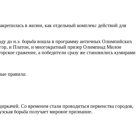
закрепилась в жизни, как отдельный комплекс действий для
году до н.э. борьба вошла в программу античных Олимпийских
фагор, и Платон, и многократный призер Олимпиад Милон
торское сражение, а победители сразу же становились кумирами
ные правила:
циркачей. Со временем стали проводиться первенства городов,
зская борьба получает мировое признание.