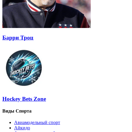
Барри Троц
Hockey Bets Zone
Виды Спорта
Авиамодельный спорт
Айкидо