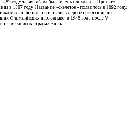
 1883 году такая забава была очень популярна. Принято
из в 1887 году. Название «скелетон» появилось в 1892 году,
нованиях по бобслею состоялось первое состязание по
мних Олимпийских игр, однако, в 1948 году после V
ется во многих странах мира.