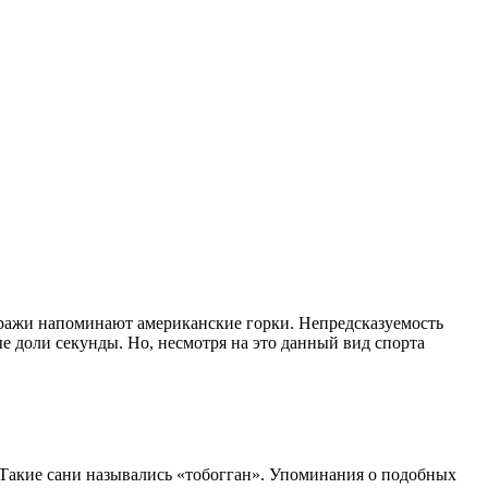
виражи напоминают американские горки. Непредсказуемость
ые доли секунды. Но, несмотря на это данный вид спорта
. Такие сани назывались «тобогган». Упоминания о подобных