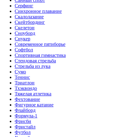
Санный спорт
Серфинг
Синхронное плавание
Скалолазание
Скейтбординг
Скелетон
Сноуборд
Снукер
Современное пятиборье
Софтбол
Спортивная гимнастика
Стендовая стрельба
Стрельба из лука
Сумо
Теннис
Триатлон
Тхэквондо
Тяжелая атлетика
Фехтование
Фигурное катание
Флайборд
Формула-1
Фрисби
Фристайл
Футбол