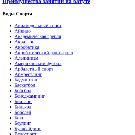
Преимущества занятий на батуте
Виды Спорта
Авиамодельный спорт
Айкидо
Академическая гребля
Акватлон
Акробатика
Акробатический рок-н-ролл
Альпинизм
Американский футбол
Арбалетный спорт
Армрестлинг
Бадминтон
Баскетбол
Бейсбол
Бейсджампинг
Биатлон
Бильярд
Бобслей
Бокс
Боулинг
Буллрайдинг
Велоспорт