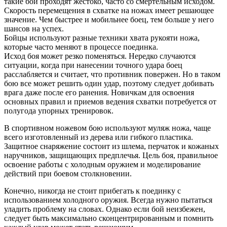
такие бои проходят жестоко, часто со смертельным исходом.
Скорость перемещения в схватке на ножах имеет решающее
значение. Чем быстрее и мобильнее боец, тем больше у него
шансов на успех.
Бойцы используют разные техники хвата рукояти ножа,
которые часто меняют в процессе поединка.
Исход боя может резко поменяться. Нередко случаются
ситуации, когда при нанесении точного удара боец
расслабляется и считает, что противник повержен. Но в таком
бою все может решить один удар, поэтому следует добивать
врага даже после его ранения. Новичкам для освоения
основных правил и приемов ведения схватки потребуется от
полугода упорных тренировок.
В спортивном ножевом бою используют муляж ножа, чаще
всего изготовленный из дерева или гибкого пластика.
Защитное снаряжение состоит из шлема, перчаток и кожаных
наручников, защищающих предплечья. Цель боя, правильное
освоение работы с холодным оружием и моделирование
действий при боевом столкновении.
Конечно, никогда не стоит прибегать к поединку с
использованием холодного оружия. Всегда нужно пытаться
уладить проблему на словах. Однако если бой неизбежен,
следует быть максимально сконцентрированным и помнить