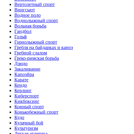
Вертолетный спорт
Вингсьют
Водное поло
Воднолыжный спорт
Вольная борьба
Гандбол
Гольф
Горнолыжный спорт
Гребля на байдарках и каноэ
Гребной слалом
Греко-римская борьба
Дзюдо
Закаливание
Капоэйра
Карате
Кендо
Керлинг
Киберспорт
Кикбоксинг
Конный спорт
Конькобежный спорт
Кудо
Кулачный бой
Культуризм
Легкая атлетика