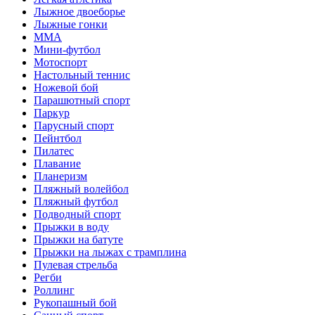
Лыжное двоеборье
Лыжные гонки
ММА
Мини-футбол
Мотоспорт
Настольный теннис
Ножевой бой
Парашютный спорт
Паркур
Парусный спорт
Пейнтбол
Пилатес
Плавание
Планеризм
Пляжный волейбол
Пляжный футбол
Подводный спорт
Прыжки в воду
Прыжки на батуте
Прыжки на лыжах с трамплина
Пулевая стрельба
Регби
Роллинг
Рукопашный бой