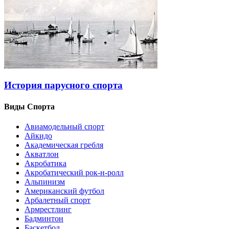
История парусного спорта
Виды Спорта
Авиамодельный спорт
Айкидо
Академическая гребля
Акватлон
Акробатика
Акробатический рок-н-ролл
Альпинизм
Американский футбол
Арбалетный спорт
Армрестлинг
Бадминтон
Баскетбол