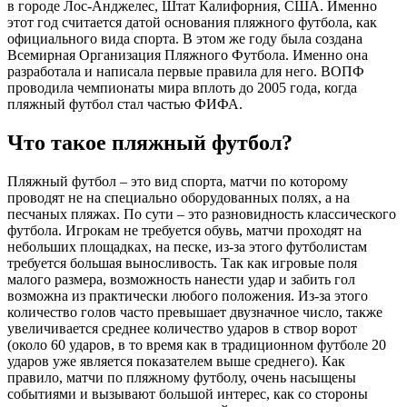
в городе Лос-Анджелес, Штат Калифорния, США. Именно
этот год считается датой основания пляжного футбола, как
официального вида спорта. В этом же году была создана
Всемирная Организация Пляжного Футбола. Именно она
разработала и написала первые правила для него. ВОПФ
проводила чемпионаты мира вплоть до 2005 года, когда
пляжный футбол стал частью ФИФА.
Что такое пляжный футбол?
Пляжный футбол – это вид спорта, матчи по которому
проводят не на специально оборудованных полях, а на
песчаных пляжах. По сути – это разновидность классического
футбола. Игрокам не требуется обувь, матчи проходят на
небольших площадках, на песке, из-за этого футболистам
требуется большая выносливость. Так как игровые поля
малого размера, возможность нанести удар и забить гол
возможна из практически любого положения. Из-за этого
количество голов часто превышает двузначное число, также
увеличивается среднее количество ударов в створ ворот
(около 60 ударов, в то время как в традиционном футболе 20
ударов уже является показателем выше среднего). Как
правило, матчи по пляжному футболу, очень насыщены
событиями и вызывают большой интерес, как со стороны