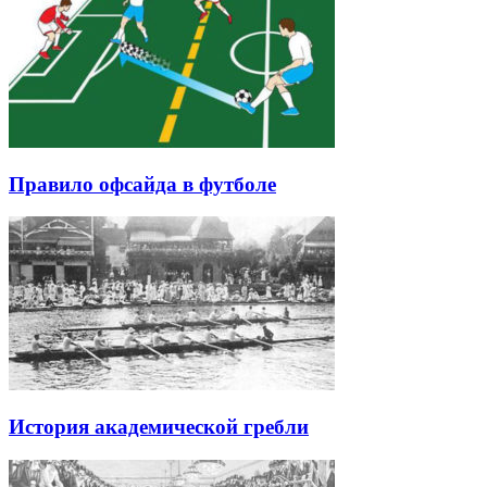
Правило офсайда в футболе
История академической гребли