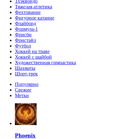
Тхэквондо
Тяжелая атлетика
Фехтование
Фигурное катание
Флайборд
Формула-1
Фрисби
Фристайл
Футбол
Хоккей на траве
Хоккей с шайбой
Художественная гимнастика
Шахматы
Шорт-трек
Популярно
Свежие
Метки
Phoenix