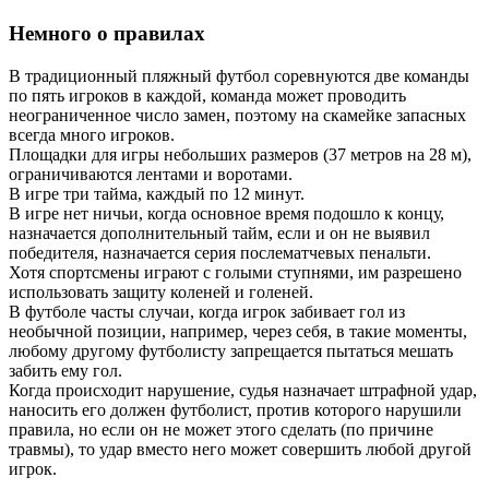
Немного о правилах
В традиционный пляжный футбол соревнуются две команды
по пять игроков в каждой, команда может проводить
неограниченное число замен, поэтому на скамейке запасных
всегда много игроков.
Площадки для игры небольших размеров (37 метров на 28 м),
ограничиваются лентами и воротами.
В игре три тайма, каждый по 12 минут.
В игре нет ничьи, когда основное время подошло к концу,
назначается дополнительный тайм, если и он не выявил
победителя, назначается серия послематчевых пенальти.
Хотя спортсмены играют с голыми ступнями, им разрешено
использовать защиту коленей и голеней.
В футболе часты случаи, когда игрок забивает гол из
необычной позиции, например, через себя, в такие моменты,
любому другому футболисту запрещается пытаться мешать
забить ему гол.
Когда происходит нарушение, судья назначает штрафной удар,
наносить его должен футболист, против которого нарушили
правила, но если он не может этого сделать (по причине
травмы), то удар вместо него может совершить любой другой
игрок.