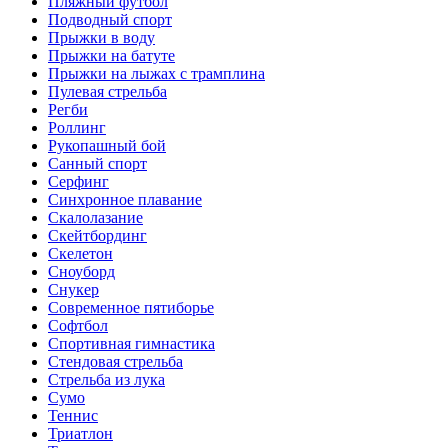
Пляжный футбол
Подводный спорт
Прыжки в воду
Прыжки на батуте
Прыжки на лыжах с трамплина
Пулевая стрельба
Регби
Роллинг
Рукопашный бой
Санный спорт
Серфинг
Синхронное плавание
Скалолазание
Скейтбординг
Скелетон
Сноуборд
Снукер
Современное пятиборье
Софтбол
Спортивная гимнастика
Стендовая стрельба
Стрельба из лука
Сумо
Теннис
Триатлон