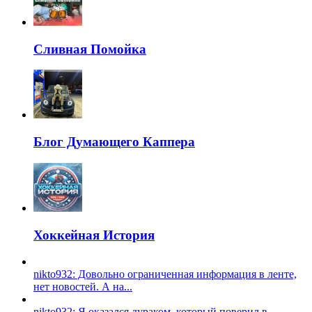
Сливная Помойка
Блог Думающего Каппера
Хоккейная История
nikto932: Довольно ограниченная информация в ленте,
нет новостей. А на...
nikto932: Я оказался дураком, который поверил в