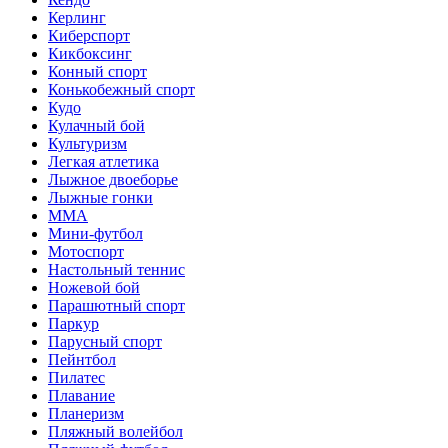
Керлинг
Киберспорт
Кикбоксинг
Конный спорт
Конькобежный спорт
Кудо
Кулачный бой
Культуризм
Легкая атлетика
Лыжное двоеборье
Лыжные гонки
ММА
Мини-футбол
Мотоспорт
Настольный теннис
Ножевой бой
Парашютный спорт
Паркур
Парусный спорт
Пейнтбол
Пилатес
Плавание
Планеризм
Пляжный волейбол