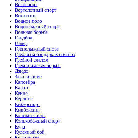
Велоспорт
Вертолетный спорт
Вингсьют
Водное поло
Воднолыжный спорт
Вольная борьба
Гандбол
Гольф
Горнолыжный спорт
Гребля на байдарках и каноэ
Гребной слалом
Греко-римская борьба
Дзюдо
Закаливание
Капоэйра
Карате
Кендо
Керлинг
Киберспорт
Кикбоксинг
Конный спорт
Конькобежный спорт
Кудо
Кулачный бой
Культуризм