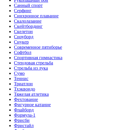
Рукопашный бой
Санный спорт
Серфинг
Синхронное плавание
Скалолазание
Скейтбординг
Скелетон
Сноуборд
Снукер
Современное пятиборье
Софтбол
Спортивная гимнастика
Стендовая стрельба
Стрельба из лука
Сумо
Теннис
Триатлон
Тхэквондо
Тяжелая атлетика
Фехтование
Фигурное катание
Флайборд
Формула-1
Фрисби
Фристайл