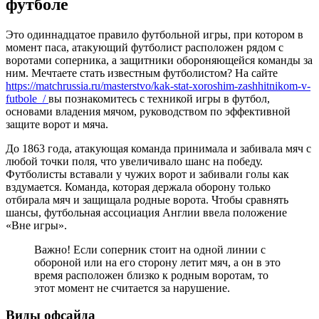
футболе
Это одиннадцатое правило футбольной игры, при котором в
момент паса, атакующий футболист расположен рядом с
воротами соперника, а защитники обороняющейся команды за
ним. Мечтаете стать известным футболистом? На сайте
https://matchrussia.ru/masterstvo/kak-stat-xoroshim-zashhitnikom-v-
futbole_/
вы познакомитесь с техникой игры в футбол,
основами владения мячом, руководством по эффективной
защите ворот и мяча.
До 1863 года, атакующая команда принимала и забивала мяч с
любой точки поля, что увеличивало шанс на победу.
Футболисты вставали у чужих ворот и забивали голы как
вздумается. Команда, которая держала оборону только
отбирала мяч и защищала родные ворота. Чтобы сравнять
шансы, футбольная ассоциация Англии ввела положение
«Вне игры».
Важно! Если соперник стоит на одной линии с
обороной или на его сторону летит мяч, а он в это
время расположен близко к родным воротам, то
этот момент не считается за нарушение.
Виды офсайда