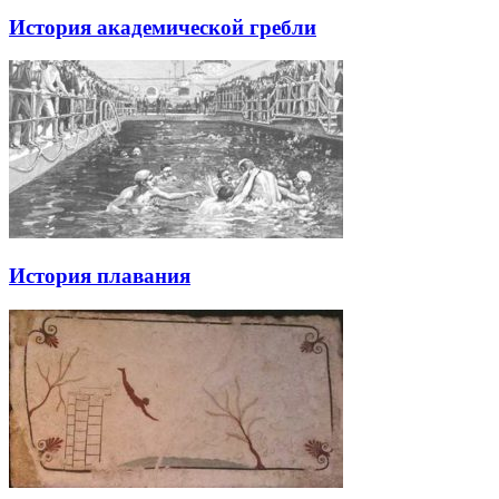
История академической гребли
История плавания