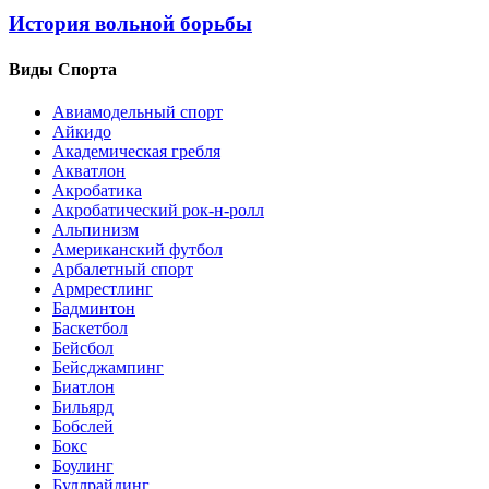
История вольной борьбы
Виды Спорта
Авиамодельный спорт
Айкидо
Академическая гребля
Акватлон
Акробатика
Акробатический рок-н-ролл
Альпинизм
Американский футбол
Арбалетный спорт
Армрестлинг
Бадминтон
Баскетбол
Бейсбол
Бейсджампинг
Биатлон
Бильярд
Бобслей
Бокс
Боулинг
Буллрайдинг