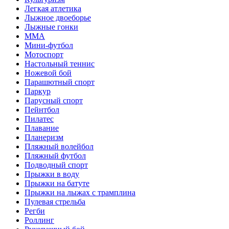
Легкая атлетика
Лыжное двоеборье
Лыжные гонки
ММА
Мини-футбол
Мотоспорт
Настольный теннис
Ножевой бой
Парашютный спорт
Паркур
Парусный спорт
Пейнтбол
Пилатес
Плавание
Планеризм
Пляжный волейбол
Пляжный футбол
Подводный спорт
Прыжки в воду
Прыжки на батуте
Прыжки на лыжах с трамплина
Пулевая стрельба
Регби
Роллинг