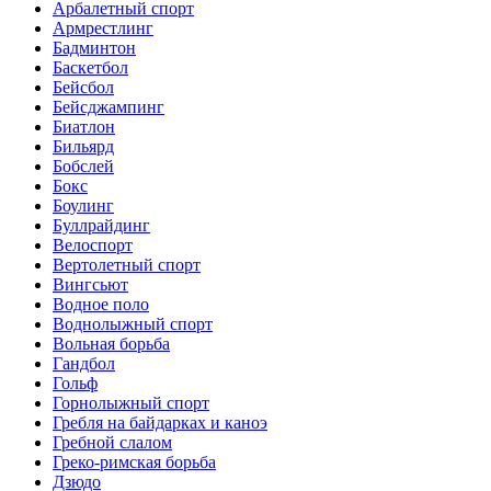
Арбалетный спорт
Армрестлинг
Бадминтон
Баскетбол
Бейсбол
Бейсджампинг
Биатлон
Бильярд
Бобслей
Бокс
Боулинг
Буллрайдинг
Велоспорт
Вертолетный спорт
Вингсьют
Водное поло
Воднолыжный спорт
Вольная борьба
Гандбол
Гольф
Горнолыжный спорт
Гребля на байдарках и каноэ
Гребной слалом
Греко-римская борьба
Дзюдо