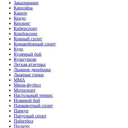
Закаливание
Капоэйра
Карате
Кендо
Керлинг
Киберспорт
Кикбоксинг
Конный спорт
Конькобежный спорт
Кудо
Кулачный бой
Культуризм
Легкая атлетика
Лыжное двоеборье
Лыжные гонки
ММА
Мини-футбол
Мотоспорт
Настольный теннис
Ножевой бой
Парашютный спорт
Паркур
Парусный спорт
Пейнтбол
Пилатес