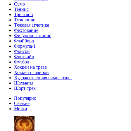
Сумо
Теннис
Триатлон
Тхэквондо
Тяжелая атлетика
Фехтование
Фигурное катание
Флайборд
Формула-1
Фрисби
Фристайл
Футбол
Хоккей на траве
Хоккей с шайбой
Художественная гимнастика
Шахматы
Шорт-трек
Популярно
Свежие
Метки