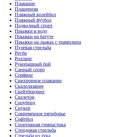
Плавание
Планеризм
Пляжный волейбол
Пляжный футбол
Подводный спорт
Прыжки в воду
Прыжки на батуте
Прыжки на лыжах с трамплина
Пулевая стрельба
Регби
Роллинг
Рукопашный бой
Санный спорт
Серфинг
Синхронное плавание
Скалолазание
Скейтбординг
Скелетон
Сноуборд
Снукер
Современное пятиборье
Софтбол
Спортивная гимнастика
Стендовая стрельба
Стрельба из лука