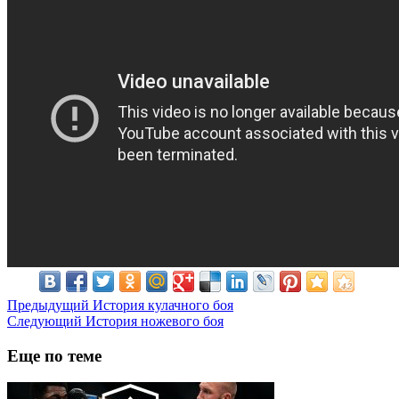
Предыдущий
История кулачного боя
Следующий
История ножевого боя
Еще по теме