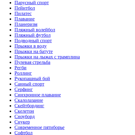
Парусный спорт
Пейнтбол
Пилатес
Плавание
Планеризм
Пляжный волейбол
Пляжный футбол
Подводный спорт
Прыжки в воду
Прыжки на батуте
Прыжки на лыжах с трамплина
Пулевая стрельба
Регби
Роллинг
Рукопашный бой
Санный спорт
Серфинг
Синхронное плавание
Скалолазание
Скейтбординг
Скелетон
Сноуборд
Снукер
Современное пятиборье
Софтбол