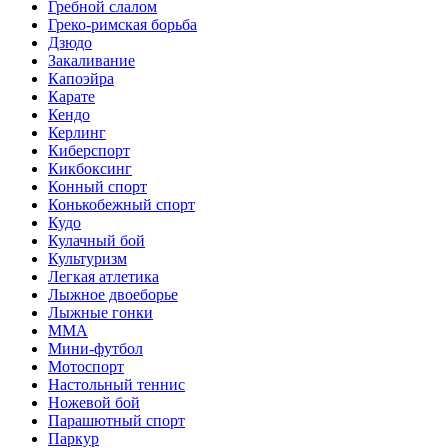
Гребной слалом
Греко-римская борьба
Дзюдо
Закаливание
Капоэйра
Карате
Кендо
Керлинг
Киберспорт
Кикбоксинг
Конный спорт
Конькобежный спорт
Кудо
Кулачный бой
Культуризм
Легкая атлетика
Лыжное двоеборье
Лыжные гонки
ММА
Мини-футбол
Мотоспорт
Настольный теннис
Ножевой бой
Парашютный спорт
Паркур