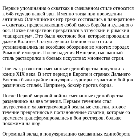
Первые упоминания о схватках в смешанном стиле относятся
к 648 году до нашей эры. Именно тогда при проведении
античных Олимпийских игр греки состязались в панкратионе
– схватках, представляющих собой смесь борьбы и кулачного
боя. Позже панкратион превратился в этрусский и римский
«панкратиум». Это были жестокие бои, которые проводили
даже в Колизее. Статуи лучших бойцов этого стиля
устанавливались на всеобщее обозрение во многих городах
Римской империи. После падения Империи, смешанный
стиль растворился в боевых искусствах множества стран.
Толчек к развитию смешанные единоборства получили в
конце XIX века. В этот период в Европе и странах Дальнего
Востока были крайне популярны турниры с участием бойцов
различных стилей. Например, боксёр против борца.
После Первой мировой войны смешанные единоборства
разделились на два течения. Первым течением стал
шутрестлинг, характеризующий реальные схватки, второе
течение превратилось в постановочные схватки, которые со
временем трансформировались в бои рестлеров, больше
похожими на шоу.
Огромный вклад в популяризацию смешанных единоборств