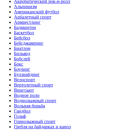
Акробатический рок-н-ролл
Альпинизм
Американский футбол
Арбалетный спорт
Армрестлинг
Бадминтон
Баскетбол
Бейсбол
Бейсджампинг
Биатлон
Бильярд
Бобслей
Бокс
Боулинг
Буллрайдинг
Велоспорт
Вертолетный спорт
Вингсьют
Водное поло
Воднолыжный спорт
Вольная борьба
Гандбол
Гольф
Горнолыжный спорт
Гребля на байдарках и каноэ