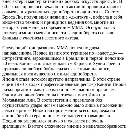
внес актер и мастер китайских боевых искусств Брюс Ли. В
60-е годы прошлого века он стал активно продвигать идею
совмещения различных единоборств в один стиль. Система
Брюса Ли, получившая название «джиткун», вобрала в себя
множество техник и принципов ведения боя, многие из
которых заложены в современном ММА. Особую роль в
популяризации смешанного стиля единоборств сыграли
фильмы с участием известного актера.
Следующий этап развития ММА пошел по двум
направлениям. Первое из них это турниры по «валетудо» —
шутрестлинге, зародившимся в Бразилии в первой половине
20 века. Бойцы стиля джиу-джитсу Карлос и Хулио Грейси
приглашали любого бойца сразиться с ними на ринге,
доказывая преимущество их вида единоборств.
Япония стала истоком другого направления. В этой стране
еще в 1970-х годах
профессиональный рестлер
Кандзи Иноки
начал организовывать схватки по смешанным правилам.
Одним из таких боев стала встреча самого Иноки и
Мохаммеда Али. В соответствии с правилами боя
осуществлять удары ногами можно было лишь в положении
лежа на ринге. Иноки на протяжении всего боя, лежа на
спине, бил боксера по ногам, сильно его травмировав.
Поединок завершился вничью и оказался не очень
зрелищным. В итоге сложилось мнение о нецелесообразности