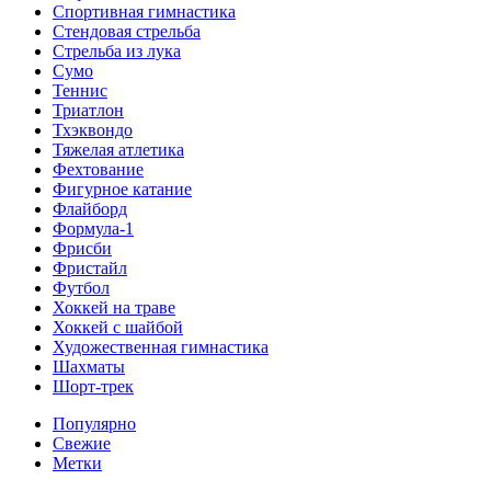
Спортивная гимнастика
Стендовая стрельба
Стрельба из лука
Сумо
Теннис
Триатлон
Тхэквондо
Тяжелая атлетика
Фехтование
Фигурное катание
Флайборд
Формула-1
Фрисби
Фристайл
Футбол
Хоккей на траве
Хоккей с шайбой
Художественная гимнастика
Шахматы
Шорт-трек
Популярно
Свежие
Метки