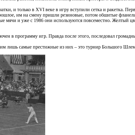
атки, и только в XVI веке в игру вступили сетка и ракетка. Пе
прошлое, им на смену пришли резиновые, потом обшитые фланел
тые мячи и уже с 1986 они используются повсеместно. Желтый цв
чен в программу игр. Правда после этого, последовал громадный
им лишь самые престижные из них – это турнир Большого Шлем