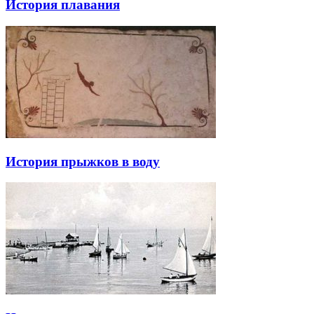
История плавания
История прыжков в воду