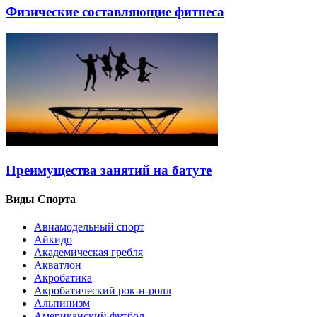
Физические составляющие фитнеса
Преимущества занятий на батуте
Виды Спорта
Авиамодельный спорт
Айкидо
Академическая гребля
Акватлон
Акробатика
Акробатический рок-н-ролл
Альпинизм
Американский футбол