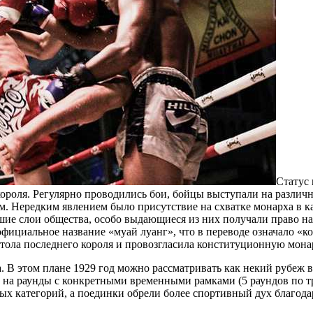
Статус
 короля. Регулярно проводились бои, бойцы выступали на различ
. Нередким явлением было присутствие на схватке монарха в ка
шие слои общества, особо выдающиеся из них получали право на
официальное название «муай луанг», что в переводе означало «
естола последнего короля и провозгласила конституционную мон
са. В этом плане 1929 год можно рассматривать как некий рубеж 
е на раунды с конкретными временными рамками (5 раундов по 
ых категорий, а поединки обрели более спортивный дух благодар