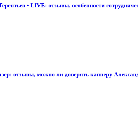
ерентьев • LIVE: отзывы, особенности сотрудничес
зер: отзывы, можно ли доверять капперу Александ