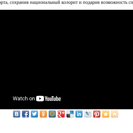
порта, сохранив национальный колорит и подарив возможность 