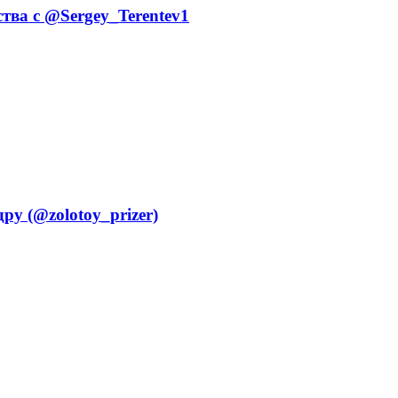
тва с @Sergey_Terentev1
ру (@zolotoy_prizer)