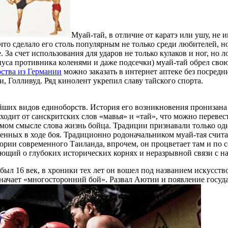
Муай-тай, в отличие от каратэ или ушу, не
что сделало его столь популярным не только среди любителей, 
За счет использования для ударов не только кулаков и ног, но л
рпуса противника коленями и даже подсечки) муай-тай обрел св
ства из Германии
можно заказать в интернет аптеке без посред
и, Голливуд. Ряд кинолент укрепил славу тайского спорта.
ейших видов единоборств. История его возникновения пронизан
ходит от санскритских слов «мавья» и «тай», что можно переве
прямом смысле слова жизнь бойца. Традиции признавали только о
ченных в ходе боя. Традиционно родоначальником муай-тая счит
тории современного Таиланда, впрочем, он процветает там и по 
ющий о глубоких исторических корнях и неразрывной связи с на
был 16 век, в хроники тех лет он вошел под названием искусство
означает «многосторонний бой». Развал Аютии и появление госу