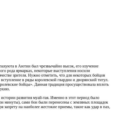
 пахуюта в Аютии был чрезвычайно высок, его изучение
ного рода ярмарках, некоторые выступления носили
честве зрителя. Нужно отметить, что для некоторых бойцов
 вступление в ряды королевской гвардии и дворянский титул.
королевские бойцы». Данная традиция просуществовала вплоть
архию.
в истории развития муай-тая. Именно в этот период было
три минуты), сами бои были перенесены с земляных площадок
я запрету на наиболее жестокие приемы, такие как удар в пах,