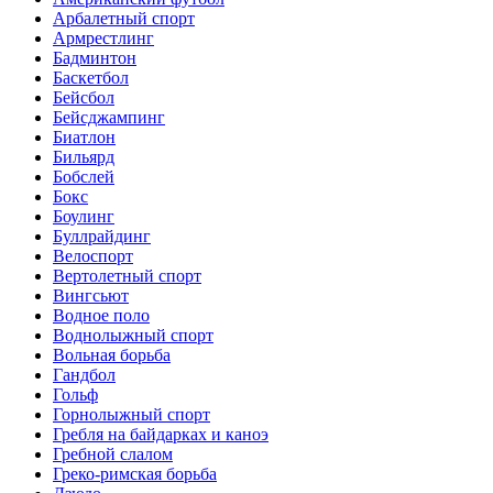
Арбалетный спорт
Армрестлинг
Бадминтон
Баскетбол
Бейсбол
Бейсджампинг
Биатлон
Бильярд
Бобслей
Бокс
Боулинг
Буллрайдинг
Велоспорт
Вертолетный спорт
Вингсьют
Водное поло
Воднолыжный спорт
Вольная борьба
Гандбол
Гольф
Горнолыжный спорт
Гребля на байдарках и каноэ
Гребной слалом
Греко-римская борьба