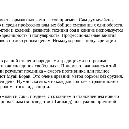
 имеет формальных комплексов приемов. Сам дух муай-тая
но и среди профессиональных бойцов смешанных единоборств,
октей и коленей, развитой техники боя в клинче (используется
ою зрелищность и популярность. Профессиональные занятия
ников по доступным ценам. Немалую роль в популяризации
а в равной степени народными традициями и строгими
сти как «поединок свободных». Приемы оттачивались в той
дин результат поединка – смерть противника или полное
ают Муай Боран. Это очень древний метод борьбы без оружия,
сей день. Нужно сказать, что каждый год здесь традиционно
родом этого вида спорта.
 «май си сок», позднее, с созданием и становлением нового
дарства Сиам (впоследствии Таиланд) послужило причиной