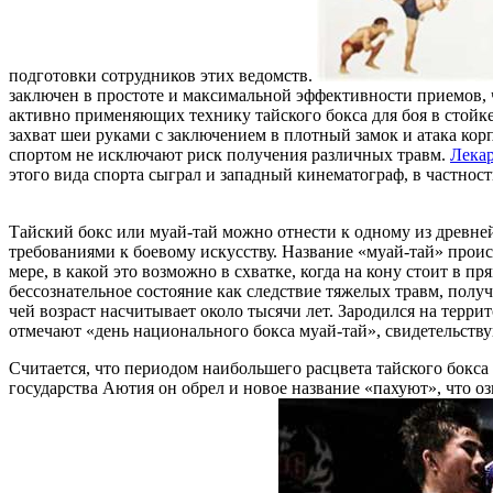
подготовки сотрудников этих ведомств.
заключен в простоте и максимальной эффективности приемов, 
активно применяющих технику тайского бокса для боя в стойке. 
захват шеи руками с заключением в плотный замок и атака ко
спортом не исключают риск получения различных травм.
Лекар
этого вида спорта сыграл и западный кинематограф, в частност
Тайский бокс или муай-тай можно отнести к одному из древн
требованиями к боевому искусству. Название «муай-тай» проис
мере, в какой это возможно в схватке, когда на кону стоит в 
бессознательное состояние как следствие тяжелых травм, полу
чей возраст насчитывает около тысячи лет. Зародился на терри
отмечают «день национального бокса муай-тай», свидетельству
Считается, что периодом наибольшего расцвета тайского бокса 
государства Аютия он обрел и новое название «пахуют», что 