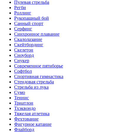
Пулевая стрельба
Регби
Роллинг
Рукопашный бой
Санный спорт
Серфинг
Синхронное плавание
Скалолазание
Скейтбординг
Скелетон
Сноуборд
Снукер
Современное пятиборье
Софтбол
Спортивная гимнастика
Стендовая стрельба
Стрельба из лука
Сумо
Теннис
Триатлон
Тхэквондо
Тяжелая атлетика
Фехтование
Фигурное катание
Флайборд