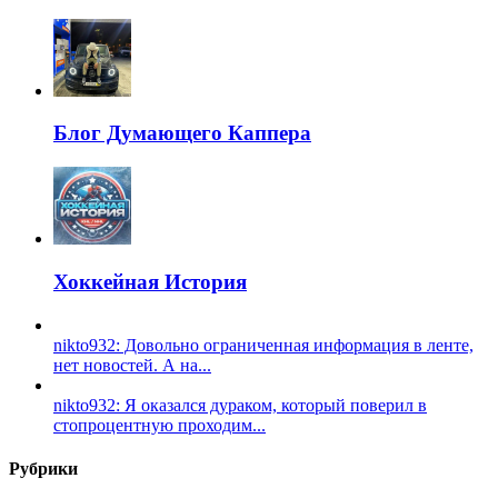
Блог Думающего Каппера
Хоккейная История
nikto932: Довольно ограниченная информация в ленте,
нет новостей. А на...
nikto932: Я оказался дураком, который поверил в
стопроцентную проходим...
Рубрики