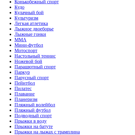
Конькобежный спорт
Кудо
Кулачный бой
Культуризм
Легкая атлетика
Лыжное двоеборье
Лыжные гонки
ММА
Мини-футбол
Мотоспорт
Настольный теннис
Ножевой бой
Парашютный спорт
Паркур
Парусный спорт
Пейнтбол
Пилатес
Плавание
Планеризм
Пляжный волейбол
Пляжный футбол
Подводный спорт
Прыжки в воду
Прыжки на батуте
Прыжки на лыжах с трамплина