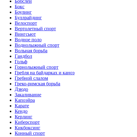
Бобслей
Бокс
Боулинг
Буллрайдинг
Велоспорт
Вертолетный спорт
Вингсьют
Водное поло
Воднолыжный спорт
Вольная борьба
Гандбол
Гольф
Горнолыжный спорт
Гребля на байдарках и каноэ
Гребной слалом
Греко-римская борьба
Дзюдо
Закаливание
Капоэйра
Карате
Кендо
Керлинг
Киберспорт
Кикбоксинг
Конный спорт