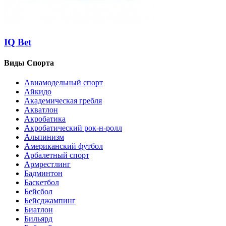
IQ Bet
Виды Спорта
Авиамодельный спорт
Айкидо
Академическая гребля
Акватлон
Акробатика
Акробатический рок-н-ролл
Альпинизм
Американский футбол
Арбалетный спорт
Армрестлинг
Бадминтон
Баскетбол
Бейсбол
Бейсджампинг
Биатлон
Бильярд