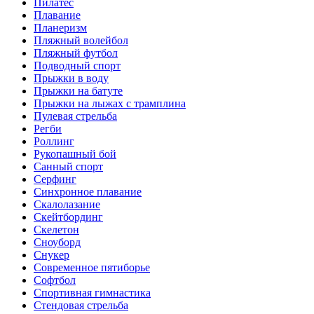
Пилатес
Плавание
Планеризм
Пляжный волейбол
Пляжный футбол
Подводный спорт
Прыжки в воду
Прыжки на батуте
Прыжки на лыжах с трамплина
Пулевая стрельба
Регби
Роллинг
Рукопашный бой
Санный спорт
Серфинг
Синхронное плавание
Скалолазание
Скейтбординг
Скелетон
Сноуборд
Снукер
Современное пятиборье
Софтбол
Спортивная гимнастика
Стендовая стрельба