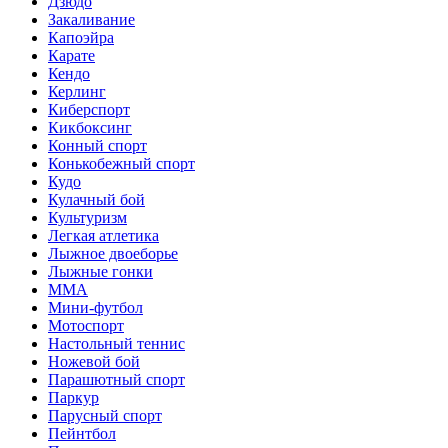
Дзюдо
Закаливание
Капоэйра
Карате
Кендо
Керлинг
Киберспорт
Кикбоксинг
Конный спорт
Конькобежный спорт
Кудо
Кулачный бой
Культуризм
Легкая атлетика
Лыжное двоеборье
Лыжные гонки
ММА
Мини-футбол
Мотоспорт
Настольный теннис
Ножевой бой
Парашютный спорт
Паркур
Парусный спорт
Пейнтбол