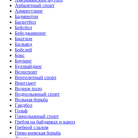
Арбалетный спорт
Армрестлинг
Бадминтон
Баскетбол
Бейсбол
Бейсджампинг
Биатлон
Бильярд
Бобслей
Бокс
Боулинг
Буллрайдинг
Велоспорт
Вертолетный спорт
Вингсьют
Водное поло
Воднолыжный спорт
Вольная борьба
Гандбол
Гольф
Горнолыжный спорт
Гребля на байдарках и каноэ
Гребной слалом
Греко-римская борьба