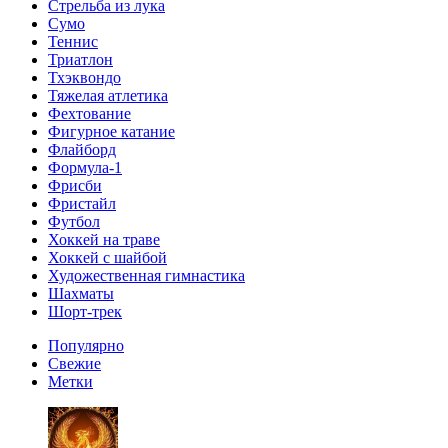
Стрельба из лука
Сумо
Теннис
Триатлон
Тхэквондо
Тяжелая атлетика
Фехтование
Фигурное катание
Флайборд
Формула-1
Фрисби
Фристайл
Футбол
Хоккей на траве
Хоккей с шайбой
Художественная гимнастика
Шахматы
Шорт-трек
Популярно
Свежие
Метки