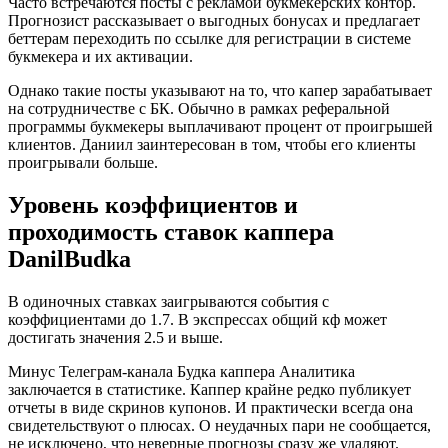
Часто встречаются посты с рекламой букмекерских контор.
Прогнозист рассказывает о выгодных бонусах и предлагает
беттерам переходить по ссылке для регистрации в системе
букмекера и их активации.
Однако такие посты указывают на то, что капер зарабатывает
на сотрудничестве с БК. Обычно в рамках реферальной
программы букмекеры выплачивают процент от проигрышей
клиентов. Даниил заинтересован в том, чтобы его клиенты
проигрывали больше.
Уровень коэффициентов и
проходимость ставок каппера
DanilBudka
В одиночных ставках заигрываются события с
коэффициентами до 1.7. В экспрессах общий кф может
достигать значения 2.5 и выше.
Минус Телеграм-канала Будка каппера Аналитика
заключается в статистике. Каппер крайне редко публикует
отчеты в виде скринов купонов. И практически всегда она
свидетельствуют о плюсах. О неудачных пари не сообщается,
не исключено, что неверные прогнозы сразу же удаляют.