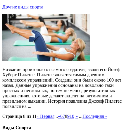
Другие виды спорта
Название произошло от самого создателя, звали его Йозеф
Хуберт Пилатес. Пилатес является самым древним
комплексом упражнений. Созданы они были около 100 лет
назад. Данные упражнения основаны на довольно таки
простых и несложных, но тем не менее, результативных
упражнениях, которые делают акцент на ритмичном и
правильном дыхании. История появления Джозеф Пилатес
появился на ...
Страница 8 из 11
« Первая
...
«
6
7
8
9
10
»
...
Последняя »
Виды Спорта