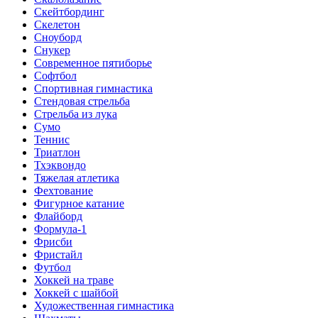
Скейтбординг
Скелетон
Сноуборд
Снукер
Современное пятиборье
Софтбол
Спортивная гимнастика
Стендовая стрельба
Стрельба из лука
Сумо
Теннис
Триатлон
Тхэквондо
Тяжелая атлетика
Фехтование
Фигурное катание
Флайборд
Формула-1
Фрисби
Фристайл
Футбол
Хоккей на траве
Хоккей с шайбой
Художественная гимнастика