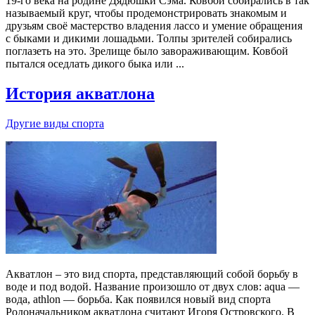
19-го века на родине Дядюшки Сэма. Ковбои собирались в так
называемый круг, чтобы продемонстрировать знакомым и
друзьям своё мастерство владения лассо и умение обращения
с быками и дикими лошадьми. Толпы зрителей собирались
поглазеть на это. Зрелище было завораживающим. Ковбой
пытался оседлать дикого быка или ...
История акватлона
Другие виды спорта
Акватлон – это вид спорта, представляющий собой борьбу в
воде и под водой. Название произошло от двух слов: aqua —
вода, athlon — борьба. Как появился новый вид спорта
Родоначальником акватлона считают Игоря Островского. В