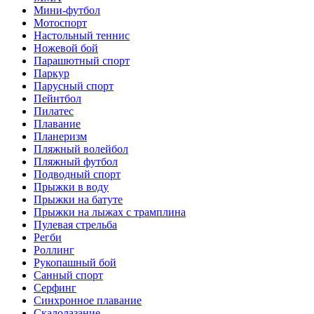
Мини-футбол
Мотоспорт
Настольный теннис
Ножевой бой
Парашютный спорт
Паркур
Парусный спорт
Пейнтбол
Пилатес
Плавание
Планеризм
Пляжный волейбол
Пляжный футбол
Подводный спорт
Прыжки в воду
Прыжки на батуте
Прыжки на лыжах с трамплина
Пулевая стрельба
Регби
Роллинг
Рукопашный бой
Санный спорт
Серфинг
Синхронное плавание
Скалолазание