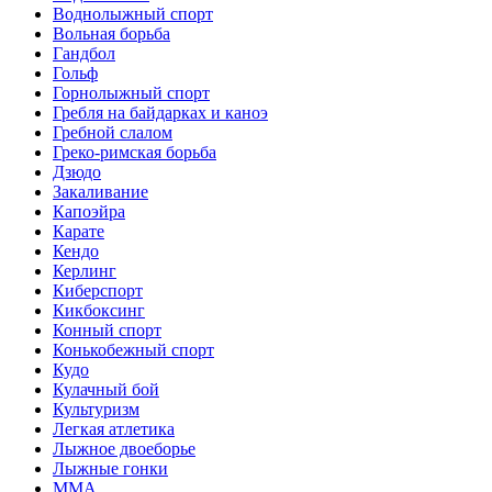
Воднолыжный спорт
Вольная борьба
Гандбол
Гольф
Горнолыжный спорт
Гребля на байдарках и каноэ
Гребной слалом
Греко-римская борьба
Дзюдо
Закаливание
Капоэйра
Карате
Кендо
Керлинг
Киберспорт
Кикбоксинг
Конный спорт
Конькобежный спорт
Кудо
Кулачный бой
Культуризм
Легкая атлетика
Лыжное двоеборье
Лыжные гонки
ММА