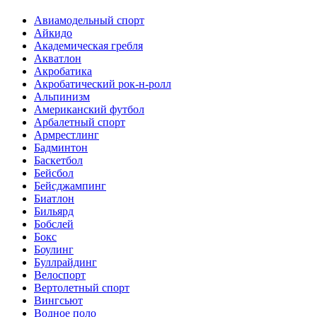
Авиамодельный спорт
Айкидо
Академическая гребля
Акватлон
Акробатика
Акробатический рок-н-ролл
Альпинизм
Американский футбол
Арбалетный спорт
Армрестлинг
Бадминтон
Баскетбол
Бейсбол
Бейсджампинг
Биатлон
Бильярд
Бобслей
Бокс
Боулинг
Буллрайдинг
Велоспорт
Вертолетный спорт
Вингсьют
Водное поло