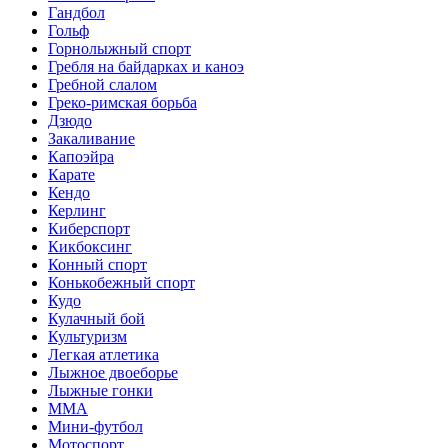
Гандбол
Гольф
Горнолыжный спорт
Гребля на байдарках и каноэ
Гребной слалом
Греко-римская борьба
Дзюдо
Закаливание
Капоэйра
Карате
Кендо
Керлинг
Киберспорт
Кикбоксинг
Конный спорт
Конькобежный спорт
Кудо
Кулачный бой
Культуризм
Легкая атлетика
Лыжное двоеборье
Лыжные гонки
ММА
Мини-футбол
Мотоспорт