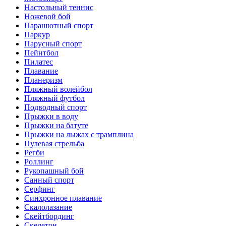
Настольный теннис
Ножевой бой
Парашютный спорт
Паркур
Парусный спорт
Пейнтбол
Пилатес
Плавание
Планеризм
Пляжный волейбол
Пляжный футбол
Подводный спорт
Прыжки в воду
Прыжки на батуте
Прыжки на лыжах с трамплина
Пулевая стрельба
Регби
Роллинг
Рукопашный бой
Санный спорт
Серфинг
Синхронное плавание
Скалолазание
Скейтбординг
Скелетон