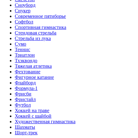
Сноуборд
Снукер
Современное пятиборье
Софтбол
Спортивная гимнастика
Стендовая стрельба
Стрельба из лука
Сумо
Теннис
Триатлон
Тхэквондо
Тяжелая атлетика
Фехтование
Фигурное катание
Флайборд
Формула-1
Фрисби
Фристайл
Футбол
Хоккей на траве
Хоккей с шайбой
Художественная гимнастика
Шахматы
Шорт-трек