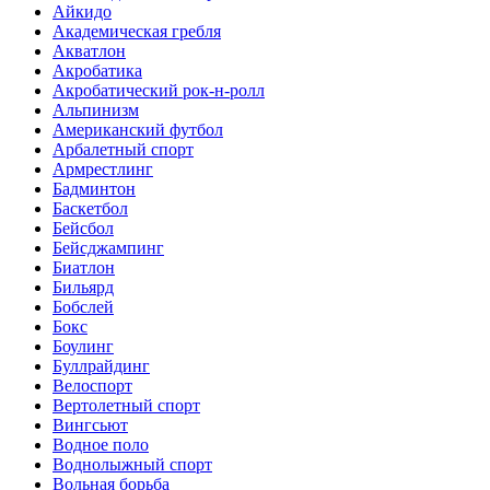
Айкидо
Академическая гребля
Акватлон
Акробатика
Акробатический рок-н-ролл
Альпинизм
Американский футбол
Арбалетный спорт
Армрестлинг
Бадминтон
Баскетбол
Бейсбол
Бейсджампинг
Биатлон
Бильярд
Бобслей
Бокс
Боулинг
Буллрайдинг
Велоспорт
Вертолетный спорт
Вингсьют
Водное поло
Воднолыжный спорт
Вольная борьба