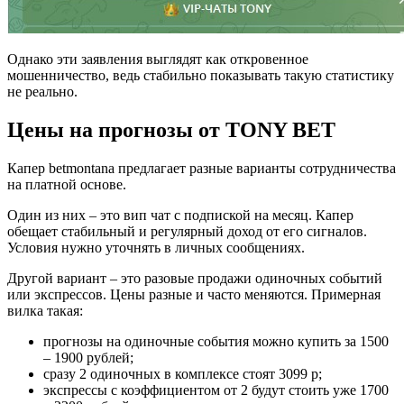
Однако эти заявления выглядят как откровенное
мошенничество, ведь стабильно показывать такую статистику
не реально.
Цены на прогнозы от TONY BET
Капер betmontana предлагает разные варианты сотрудничества
на платной основе.
Один из них – это вип чат с подпиской на месяц. Капер
обещает стабильный и регулярный доход от его сигналов.
Условия нужно уточнять в личных сообщениях.
Другой вариант – это разовые продажи одиночных событий
или экспрессов. Цены разные и часто меняются. Примерная
вилка такая:
прогнозы на одиночные события можно купить за 1500
– 1900 рублей;
сразу 2 одиночных в комплексе стоят 3099 р;
экспрессы с коэффициентом от 2 будут стоить уже 1700