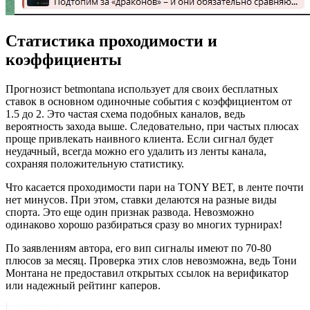
Статистика проходимости и
коэффициенты
Прогнозист betmontana использует для своих бесплатных
ставок в основном одиночные события с коэффициентом от
1.5 до 2. Это частая схема подобных каналов, ведь
вероятность захода выше. Следовательно, при частых плюсах
проще привлекать наивного клиента. Если сигнал будет
неудачный, всегда можно его удалить из ленты канала,
сохраняя положительную статистику.
Что касается проходимости пари на TONY BET, в ленте почти
нет минусов. При этом, ставки делаются на разные виды
спорта. Это еще один признак развода. Невозможно
одинаково хорошо разбираться сразу во многих турнирах!
По заявлениям автора, его вип сигналы имеют по 70-80
плюсов за месяц. Проверка этих слов невозможна, ведь Тони
Монтана не предоставил открытых ссылок на верификатор
или надежный рейтинг каперов.