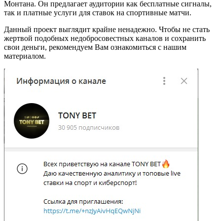
Монтана. Он предлагает аудитории как бесплатные сигналы,
так и платные услуги для ставок на спортивные матчи.
Данный проект выглядит крайне ненадежно. Чтобы не стать
жертвой подобных недобросовестных каналов и сохранить
свои деньги, рекомендуем Вам ознакомиться с нашим
материалом.