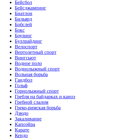
Бейсбол
Бейсджампинг
Биатлон
Бильярд
Бобслей
Бокс
Боулинг
Буллрайдинг
Велоспорт
Вертолетный спорт
Вингсьют
Водное поло
Воднолыжный спорт
Вольная борьба
Гандбол
Гольф
Горнолыжный спорт
Гребля на байдарках и каноэ
Гребной слалом
Греко-римская борьба
Дзюдо
Закаливание
Капоэйра
Карате
Кендо