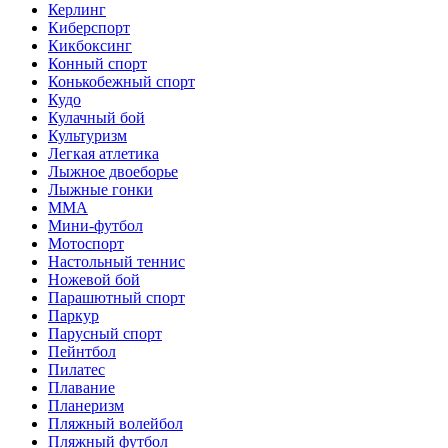
Керлинг
Киберспорт
Кикбоксинг
Конный спорт
Конькобежный спорт
Кудо
Кулачный бой
Культуризм
Легкая атлетика
Лыжное двоеборье
Лыжные гонки
ММА
Мини-футбол
Мотоспорт
Настольный теннис
Ножевой бой
Парашютный спорт
Паркур
Парусный спорт
Пейнтбол
Пилатес
Плавание
Планеризм
Пляжный волейбол
Пляжный футбол