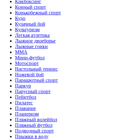
Кикбоксинг
Конный спорт
Конькобежный спорт
Кудо
Кулачный бой
Культуризм
Легкая атлетика
Лыжное двоеборье
Лыжные гонки
ММА
Мини-футбол
Мотоспорт
Настольный теннис
Ножевой бой
Парашютный спорт
Паркур
Парусный спорт
Пейнтбол
Пилатес
Плавание
Планеризм
Пляжный волейбол
Пляжный футбол
Подводный спорт
Прыжки в воду