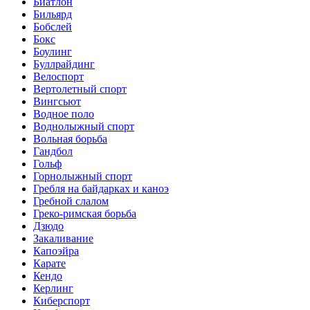
Биатлон
Бильярд
Бобслей
Бокс
Боулинг
Буллрайдинг
Велоспорт
Вертолетный спорт
Вингсьют
Водное поло
Воднолыжный спорт
Вольная борьба
Гандбол
Гольф
Горнолыжный спорт
Гребля на байдарках и каноэ
Гребной слалом
Греко-римская борьба
Дзюдо
Закаливание
Капоэйра
Карате
Кендо
Керлинг
Киберспорт