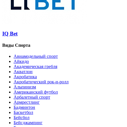
IQ Bet
Виды Спорта
Авиамодельный спорт
Айкидо
Академическая гребля
Акватлон
Акробатика
Акробатический рок-н-ролл
Альпинизм
Американский футбол
Арбалетный спорт
Армрестлинг
Бадминтон
Баскетбол
Бейсбол
Бейсджампинг