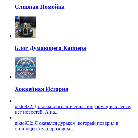
Сливная Помойка
Блог Думающего Каппера
Хоккейная История
nikto932: Довольно ограниченная информация в ленте,
нет новостей. А на...
nikto932: Я оказался дураком, который поверил в
стопроцентную проходим...