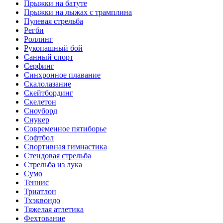
Прыжки на батуте
Прыжки на лыжах с трамплина
Пулевая стрельба
Регби
Роллинг
Рукопашный бой
Санный спорт
Серфинг
Синхронное плавание
Скалолазание
Скейтбординг
Скелетон
Сноуборд
Снукер
Современное пятиборье
Софтбол
Спортивная гимнастика
Стендовая стрельба
Стрельба из лука
Сумо
Теннис
Триатлон
Тхэквондо
Тяжелая атлетика
Фехтование