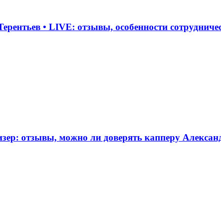
ерентьев • LIVE: отзывы, особенности сотрудничес
зер: отзывы, можно ли доверять капперу Александ