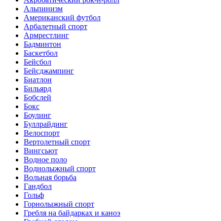
Альпинизм
Американский футбол
Арбалетный спорт
Армрестлинг
Бадминтон
Баскетбол
Бейсбол
Бейсджампинг
Биатлон
Бильярд
Бобслей
Бокс
Боулинг
Буллрайдинг
Велоспорт
Вертолетный спорт
Вингсьют
Водное поло
Воднолыжный спорт
Вольная борьба
Гандбол
Гольф
Горнолыжный спорт
Гребля на байдарках и каноэ