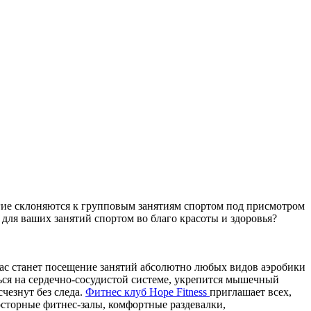
ногие склоняются к групповым занятиям спортом под присмотром
 для ваших занятий спортом во благо красоты и здоровья?
вас станет посещение занятий абсолютно любых видов аэробики
ться на сердечно-сосудистой системе, укрепится мышечный
чезнут без следа.
Фитнес клуб Hope Fitness
приглашает всех,
осторные фитнес-залы, комфортные раздевалки,