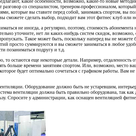
едлагают, какие особенности, возможно, какие-то новые методи
 разговор со специалистом, тренером-профессионалом, который 
лями, которые вы ставите перед собой, занимаясь спортом, вы
ы сможете сделать выбор, подходит вам этот фитнес клуб или н
маться не иногда, а регулярно, поэтому, стоимость абонемента
тельно уточните, нет ли каких-нибудь систем скидок, возможно, 
пропускать. Такое может быть, поскольку наперед вы не можете б
нятий просто суммируются и вы сможете заниматься в любое удо
ти позаниматься подругу и т.д.
 то остаются еще некоторые детали. Например, отдаленность от 
ть больше времени занятиям спортом. Или, возможно, место ваши
оторое будет оптимально сочетаться с графиком работы. Вам не н
 вентиляции. Оборудование должно быть не устаревшим, интерье
Система вентиляции должна быть правильно оборудована, так как
ьзу. Спросите у администрации, как оснащен вентиляцией фитнес 