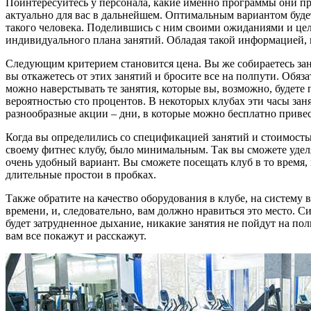
Поинтересуйтесь у персонала, какие именно программы они пр
актуально для вас в дальнейшем. Оптимальным вариантом будет
такого человека. Поделившись с ним своими ожиданиями и це
индивидуального плана занятий. Обладая такой информацией, в
Следующим критерием становится цена. Вы же собираетесь зани
вы откажетесь от этих занятий и бросите все на полпути. Обяза
можно наверстывать те занятия, которые вы, возможно, будете 
вероятностью сто процентов. В некоторых клубах эти часы за
разнообразные акции – дни, в которые можно бесплатно привес
Когда вы определились со спецификацией занятий и стоимостью,
своему фитнес клубу, было минимальным. Так вы сможете уделя
очень удобный вариант. Вы сможете посещать клуб в то время, к
длительные простои в пробках.
Также обратите на качество оборудования в клубе, на систему
времени, и, следовательно, вам должно нравиться это место. 
будет затрудненное дыхание, никакие занятия не пойдут на пол
вам все покажут и расскажут.