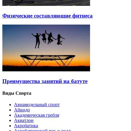
Физические составляющие фитнеса
Преимущества занятий на батуте
Виды Спорта
Авиамодельный спорт
Айкидо
Академическая гребля
Акватлон
Акробатика
Акробатический рок-н-ролл