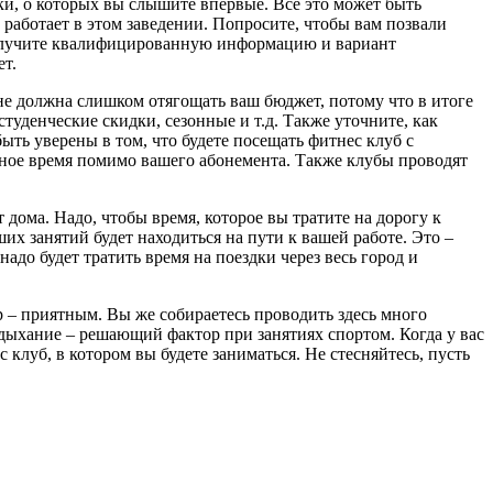
ки, о которых вы слышите впервые. Все это может быть
работает в этом заведении. Попросите, чтобы вам позвали
 получите квалифицированную информацию и вариант
ет.
 не должна слишком отягощать ваш бюджет, потому что в итоге
студенческие скидки, сезонные и т.д. Также уточните, как
ыть уверены в том, что будете посещать фитнес клуб с
бное время помимо вашего абонемента. Также клубы проводят
дома. Надо, чтобы время, которое вы тратите на дорогу к
х занятий будет находиться на пути к вашей работе. Это –
адо будет тратить время на поездки через весь город и
р – приятным. Вы же собираетесь проводить здесь много
 дыхание – решающий фактор при занятиях спортом. Когда у вас
клуб, в котором вы будете заниматься. Не стесняйтесь, пусть