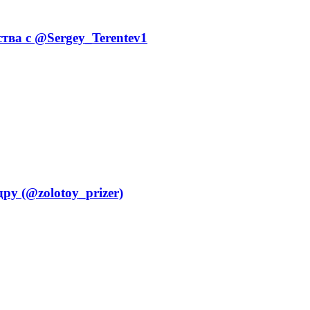
тва с @Sergey_Terentev1
ру (@zolotoy_prizer)